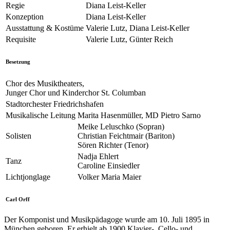
Regie
Diana Leist-Keller
Konzeption
Diana Leist-Keller
Ausstattung & Kostüme
Valerie Lutz, Diana Leist-Keller
Requisite
Valerie Lutz, Günter Reich
Besetzung
Chor des Musiktheaters,
Junger Chor und Kinderchor St. Columban
Stadtorchester Friedrichshafen
Musikalische Leitung
Marita Hasenmüller, MD Pietro Sarno
Meike Leluschko (Sopran)
Solisten
Christian Feichtmair (Bariton)
Sören Richter (Tenor)
Nadja Ehlert
Tanz
Caroline Einsiedler
Lichtjonglage
Volker Maria Maier
Carl Orff
Der Komponist und Musikpädagoge wurde am 10. Juli 1895 in
München geboren. Er erhielt ab 1900 Klavier-, Cello- und