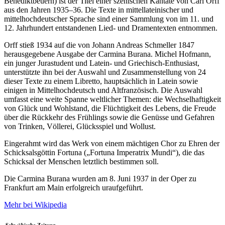
Benediktbeuern) ist der Titel einer szenischen Kantate von Carl Orff
aus den Jahren 1935–36. Die Texte in mittellateinischer und
mittelhochdeutscher Sprache sind einer Sammlung von im 11. und
12. Jahrhundert entstandenen Lied- und Dramentexten entnommen.
Orff stieß 1934 auf die von Johann Andreas Schmeller 1847
herausgegebene Ausgabe der Carmina Burana. Michel Hofmann,
ein junger Jurastudent und Latein- und Griechisch-Enthusiast,
unterstützte ihn bei der Auswahl und Zusammenstellung von 24
dieser Texte zu einem Libretto, hauptsächlich in Latein sowie
einigen in Mittelhochdeutsch und Altfranzösisch. Die Auswahl
umfasst eine weite Spanne weltlicher Themen: die Wechselhaftigkeit
von Glück und Wohlstand, die Flüchtigkeit des Lebens, die Freude
über die Rückkehr des Frühlings sowie die Genüsse und Gefahren
von Trinken, Völlerei, Glücksspiel und Wollust.
Eingerahmt wird das Werk von einem mächtigen Chor zu Ehren der
Schicksalsgöttin Fortuna („Fortuna Imperatrix Mundi“), die das
Schicksal der Menschen letztlich bestimmen soll.
Die Carmina Burana wurden am 8. Juni 1937 in der Oper zu
Frankfurt am Main erfolgreich uraufgeführt.
Mehr bei Wikipedia